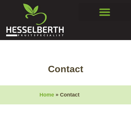
4 Generaties geschiedenis
Contact
Home
» Contact