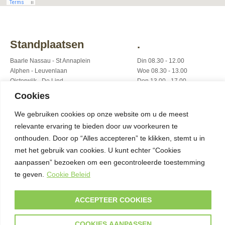
Standplaatsen
.
Baarle Nassau - St Annaplein
Din 08.30 - 12.00
Alphen - Leuvenlaan
Woe 08.30 - 13.00
Oisterwijk - De Lind
Don 13.00 - 17.00
Goirle - Kloosterplein
Vrij 08.30 - 18.00
Cookies
We gebruiken cookies op onze website om u de meest
Contact
relevante ervaring te bieden door uw voorkeuren te
onthouden. Door op “Alles accepteren” te klikken, stemt u in
06 402 151 07
met het gebruik van cookies. U kunt echter “Cookies
info@hesselberthfruitspecialist.nl
aanpassen” bezoeken om een gecontroleerde toestemming
te geven.
Cookie Beleid
Privacy Policy
Volg Ons!
ACCEPTEER COOKIES
COOKIES AANPASSEN